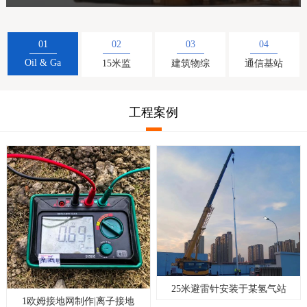
01
02
03
04
Oil & Ga
15米监
建筑物综
通信基站
工程案例
25米避雷针安装于某氢气站
1欧姆接地网制作|离子接地